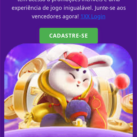
experiência de jogo inigualável. Junte-se aos
vencedores agora!
1XX Login
CADASTRE-SE