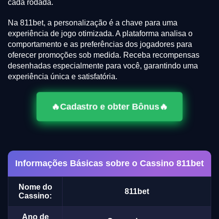
cada rodada.
Na 811bet, a personalização é a chave para uma
experiência de jogo otimizada. A plataforma analisa o
comportamento e as preferências dos jogadores para
oferecer promoções sob medida. Receba recompensas
desenhadas especialmente para você, garantindo uma
experiência única e satisfatória.
🔥Cadastro e obter Bônus🔥
Informações Básicas sobre o Cassino 811bet
Nome do
811bet
Cassino:
Ano de