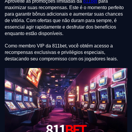
Aproveite as promoções limitadas da
811bet
para
maximizar suas recompensas. Este é o momento perfeito
para garantir bônus adicionais e aumentar suas chances
de vitória. Com ofertas que não duram para sempre, é
essencial agir rapidamente e desfrutar dos benefícios
enquanto estão disponíveis.
Como membro VIP da 811bet, você obtém acesso a
recompensas exclusivas e privilégios especiais,
destacando seu compromisso com os jogadores leais.