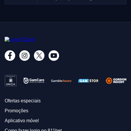
Ofertas especiais
Promoções
Aplicativo móvel
Como fazer login no 811bet