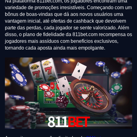
Na plataforma 811bet.com, os jogadores encontram uma
variedade de promoções irresistíveis. Começando com um
bônus de boas-vindas que dá aos novos usuários uma
vantagem inicial, até ofertas de cashback que devolvem
parte das perdas, cada jogador se sente valorizado. Além
disso, o plano de fidelidade da 811bet.com recompensa os
jogadores mais assíduos com benefícios exclusivos,
tornando cada aposta ainda mais empolgante.