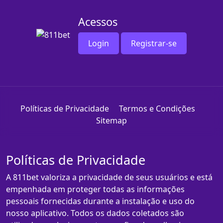
Acessos
Login
Registrar-se
Políticas de Privacidade
Termos e Condições
Sitemap
Políticas de Privacidade
A 811bet valoriza a privacidade de seus usuários e está
empenhada em proteger todas as informações
pessoais fornecidas durante a instalação e uso do
nosso aplicativo. Todos os dados coletados são