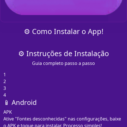
⚙️ Como Instalar o App!
⚙️ Instruções de Instalação
Guia completo passo a passo
1
2
3
4
📱 Android
APK
Ative "Fontes desconhecidas" nas configurações, baixe
o APK e toque para instalar. Processo simples!