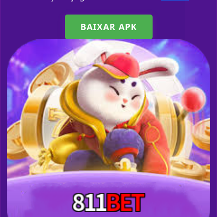
BAIXAR APK