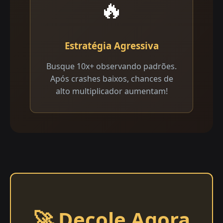
🔥
Estratégia Agressiva
Busque 10x+ observando padrões.
Após crashes baixos, chances de
alto multiplicador aumentam!
🚀 Decole Agora