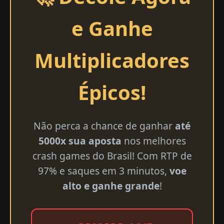
e Ganhe
Multiplicadores
Épicos!
Não perca a chance de ganhar
até
5000x sua aposta
nos melhores
crash games do Brasil! Com RTP de
97% e saques em 3 minutos,
voe
alto e ganhe grande
!