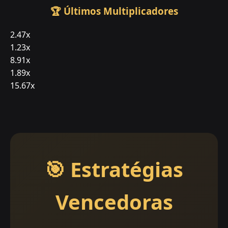
🏆 Últimos Multiplicadores
2.47x
1.23x
8.91x
1.89x
15.67x
🎯 Estratégias
Vencedoras